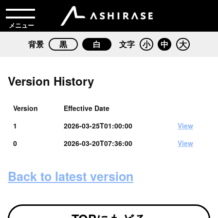
メニュー
背景
黒
白
文字
小
中
大
Version History
Version
Effective Date
1
2026-03-25T01:00:00
View
0
2026-03-20T07:36:00
View
Back to latest version