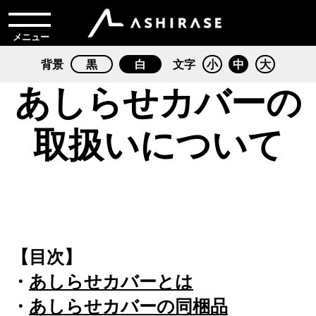
メニュー
背景
黒
白
文字
小
中
大
あしらせカバーの
取扱いについて
【目次】
・
あしらせカバーとは
・
あしらせカバーの同梱品