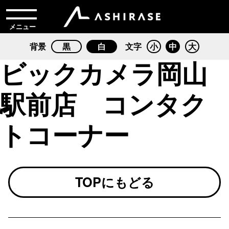
メニュー
背景
黒
白
文字
小
中
大
ビックカメラ岡山
駅前店 コンタク
トコーナー
TOPにもどる