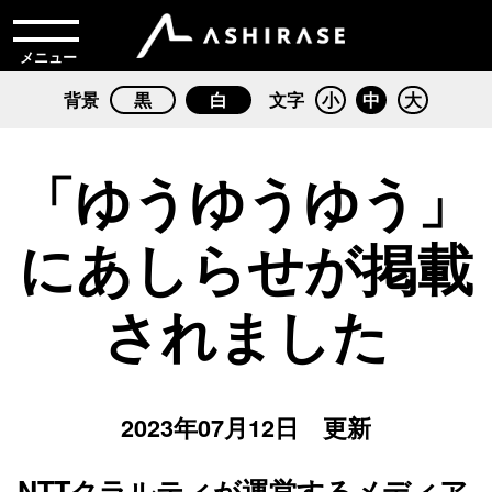
メニュー
背景
黒
白
文字
小
中
大
「ゆうゆうゆう」
にあしらせが掲載
されました
2023年07月12日 更新
NTTクラルティが運営するメディア