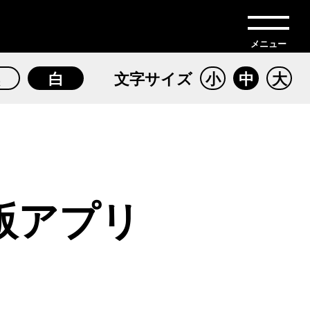
メニュー
文字
サイズ
白
小
中
大
d版アプリ