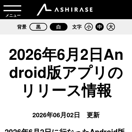
メニュー
背景
黒
白
文字
小
中
大
2026年6月2日An
droid版アプリの
リリース情報
2026年06月02日 更新
2026年6月2日に行なったAndroid版