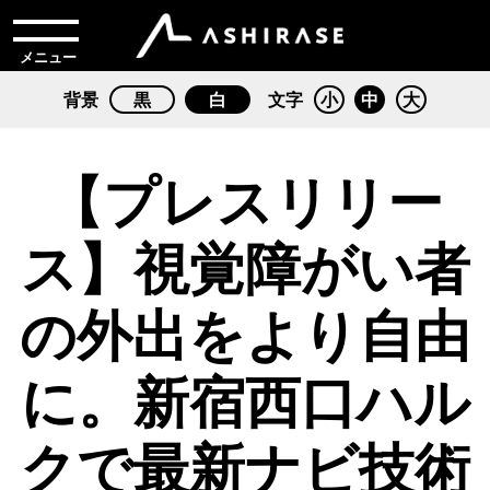
メニュー
背景
黒
白
文字
小
中
大
【プレスリリー
ス】視覚障がい者
の外出をより自由
に。新宿西口ハル
クで最新ナビ技術