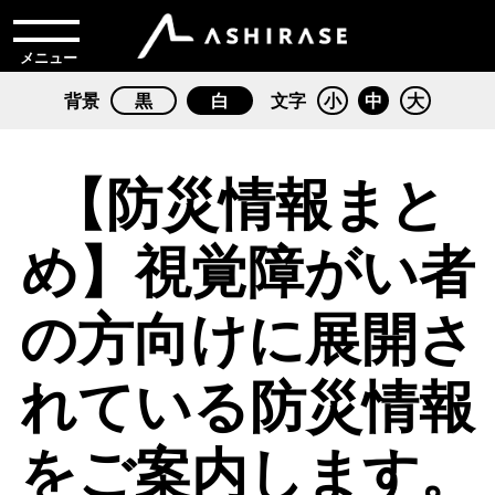
メニュー
背景
黒
白
文字
小
中
大
【防災情報まと
め】視覚障がい者
の方向けに展開さ
れている防災情報
をご案内します。