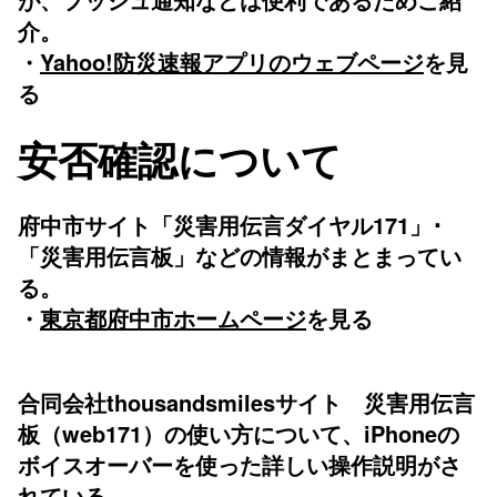
介。
・
Yahoo!防災速報アプリのウェブページ
を見
る
安否確認
について
府中市サイト「災害用伝言ダイヤル171」･
「災害用伝言板」などの情報がまとまってい
る。
・
東京都府中市ホームページ
を見る
合同会社thousandsmilesサイト
災害用伝言
板（web171）の使い方について、iPhoneの
ボイスオーバーを使った詳しい操作説明がさ
れている。